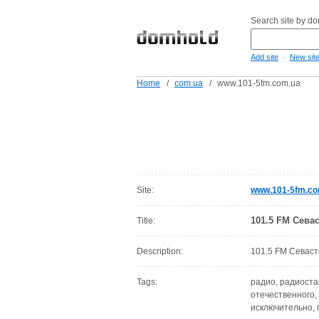
Search site by d
-
Add site
New sit
Home
/
com.ua
/
www.101-5fm.com.ua
Site:
www.101-5fm.co
101.5 FM Сева
Title:
Description:
101.5 FM Севаст
Tags:
радио, радиоста
отечественного, 
исключительно, 