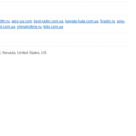
dfm.ru
,
alex-ua.com
,
best-radio.com.ua
,
bagata-hata.com.ua
,
5radio.ru
,
avia-
ot.com.ua
,
chinahotline.ru
,
tetis.com.ua
, Nevada, United States, US