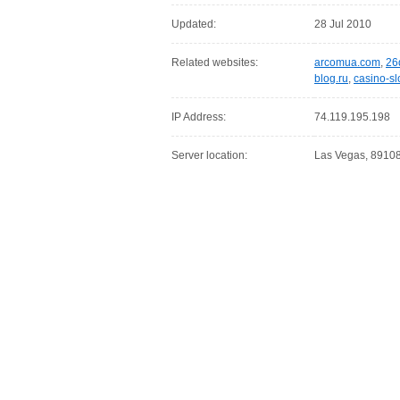
Updated:
28 Jul 2010
Related websites:
arcomua.com
,
26
blog.ru
,
casino-sl
IP Address:
74.119.195.198
Server location:
Las Vegas, 89108