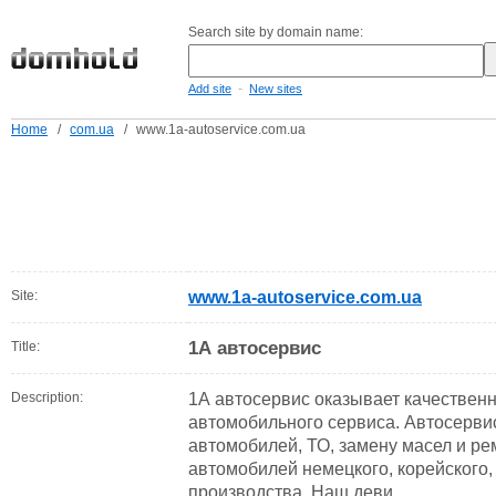
Search site by domain name:
-
Add site
New sites
Home
/
com.ua
/
www.1a-autoservice.com.ua
Site:
www.1a-autoservice.com.ua
1А автосервис
Title:
Description:
1А автосервис оказывает качествен
автомобильного сервиса. Автосерви
автомобилей, ТО, замену масел и ре
автомобилей немецкого, корейского,
производства. Наш деви