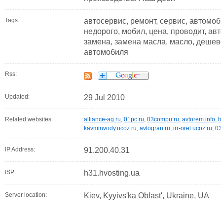
Tags:
автосервис, ремонт, сервис, автомоб
недорого, мобил, цена, проводит, ав
замена, замена масла, масло, дешев
автомобиля
Rss:
Updated:
29 Jul 2010
Related websites:
alliance-ag.ru
,
01pc.ru
,
03compu.ru
,
avtorem.info
,
b
kavminvody.ucoz.ru
,
avtogran.ru
,
irr-orel.ucoz.ru
,
0
IP Address:
91.200.40.31
ISP:
h31.hvosting.ua
Server location:
Kiev, Kyyivs'ka Oblast', Ukraine, UA