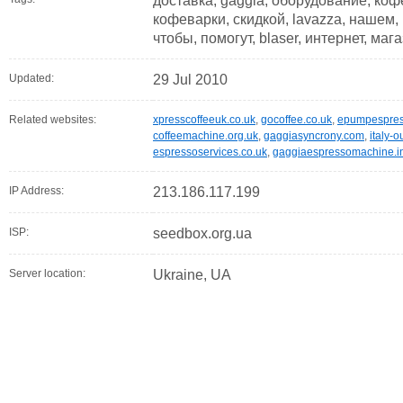
доставка, gaggia, оборудование, ко
кофеварки, скидкой, lavazza, нашем, 
чтобы, помогут, blaser, интернет, ма
Updated:
29 Jul 2010
Related websites:
xpresscoffeeuk.co.uk
,
gocoffee.co.uk
,
epumpespre
coffeemachine.org.uk
,
gaggiasyncrony.com
,
italy-o
espressoservices.co.uk
,
gaggiaespressomachine.i
IP Address:
213.186.117.199
ISP:
seedbox.org.ua
Server location:
Ukraine, UA