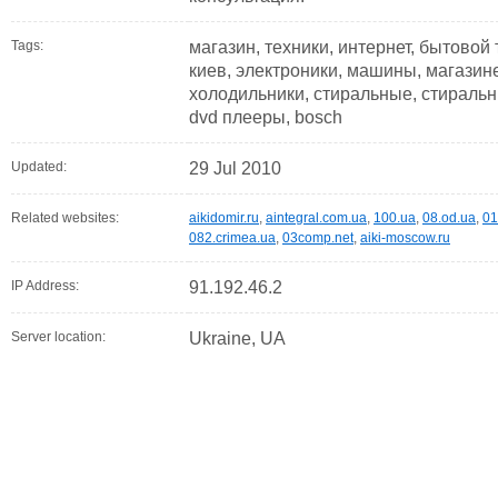
Tags:
магазин, техники, интернет, бытовой 
киев, электроники, машины, магазине
холодильники, стиральные, стираль
dvd плееры, bosch
Updated:
29 Jul 2010
Related websites:
aikidomir.ru
,
aintegral.com.ua
,
100.ua
,
08.od.ua
,
01
082.crimea.ua
,
03comp.net
,
aiki-moscow.ru
IP Address:
91.192.46.2
Server location:
Ukraine, UA