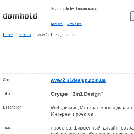
Search site by domain name:
-
Add site
New sites
Home
/
com.ua
/
www.2in1design.com.ua
Site:
www.2in1design.com.ua
Студия "2in1 Design"
Title:
Description:
Web-дизайн, Интерактивный дизайн,
Интернет проектов
Tags:
проектов, фирменный, дизайн, разрабо