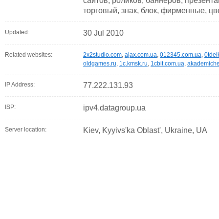
сайтов, роликов, баннеров, презента
торговый, знак, блок, фирменные, цв
Updated:
30 Jul 2010
Related websites:
2x2studio.com
,
ajax.com.ua
,
012345.com.ua
,
0tdel
oldgames.ru
,
1c.kmsk.ru
,
1cbit.com.ua
,
akademiche
IP Address:
77.222.131.93
ISP:
ipv4.datagroup.ua
Server location:
Kiev, Kyyivs'ka Oblast', Ukraine, UA