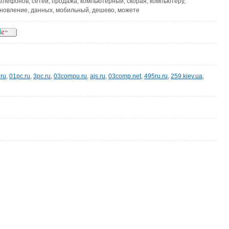
елефонов, сетей, продажа, компьютерный, скорая, компьютеру,
ановление, данных, мобильный, дешево, можете
.ru
,
01pc.ru
,
3pc.ru
,
03compu.ru
,
ajs.ru
,
03comp.net
,
495ru.ru
,
259.kiev.ua
,