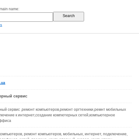
omain name:
es
.ua
ерный сервис
ный сервис ,ремонт компьютеров,ремонт оргтехники,ремнт мобильных
лючение к интернет,создание компютерных сетей,компьютерное
оффиса
 компьютеров, ремонт компьютеров, мобильных, интернет, подключение,