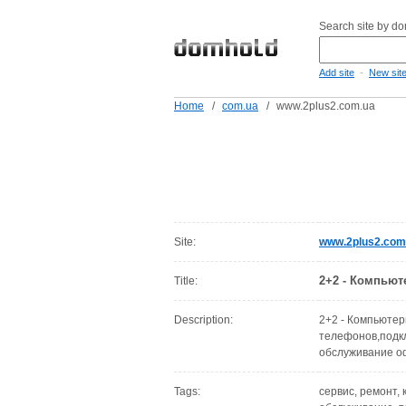
Search site by d
-
Add site
New sit
Home
/
com.ua
/
www.2plus2.com.ua
Site:
www.2plus2.com
2+2 - Компьют
Title:
Description:
2+2 - Компьютер
телефонов,подк
обслуживание 
Tags:
сервис, ремонт,