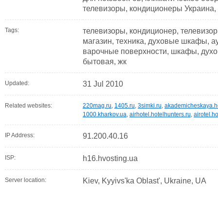
телевизоры, кондиционеры Украина,
Tags:
телевизоры, кондиционер, телевизор
магазин, техника, духовые шкафы, ау
варочные поверхности, шкафы, духо
бытовая, жк
Updated:
31 Jul 2010
Related websites:
220mag.ru
,
1405.ru
,
3simki.ru
,
akademicheskaya.ho
1000.kharkov.ua
,
airhotel.hotelhunters.ru
,
airotel.h
IP Address:
91.200.40.16
ISP:
h16.hvosting.ua
Server location:
Kiev, Kyyivs'ka Oblast', Ukraine, UA