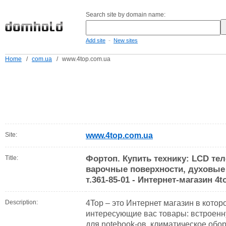
Search site by domain name:
-
Add site
New sites
Home
/
com.ua
/
www.4top.com.ua
Site:
www.4top.com.ua
Фортоп. Купить технику: LCD те
Title:
варочные поверхности, духовы
т.361-85-01 - Интернет-магазин 4t
Description:
4Top – это Интернет магазин в котор
интересующие вас товары: встроенну
для notebook-ов, климатическое об