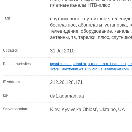
платные каналы НТВ-плюс
Tags:
спутникового, спутниковое, телевиде
бесплатное, абонплаты, установка, 
телевидение, оборудование, каналы,
антенны, тв, тарелки, плюс, спутнико
Updated:
31 Jul 2010
Related websites:
agsat.com.ua
,
allsat.ru
,
a-n-t-e-n-n-a-1.narod.ru
,
a-
3ctv.ru
,
alexforum.ws
,
629.org.ua
,
alfamarket.com.
IP Address:
212.26.128.171
ISP:
da1.adamant.ua
Server location:
Kiev, Kyyivs'ka Oblast', Ukraine, UA