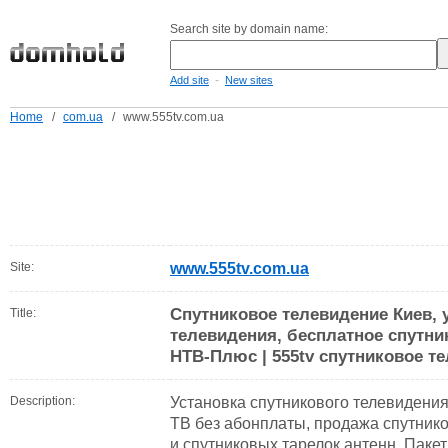
Search site by domain name:
-
Add site
New sites
Home
/
com.ua
/
www.555tv.com.ua
Site:
www.555tv.com.ua
Спутниковое телевидение Киев, 
Title:
телевидения, бесплатное спутни
НТВ-Плюс | 555tv спутниковое т
Description:
Установка спутникового телевидения
ТВ без абонплаты, продажа спутник
и спутниковых тарелок антенн. Паке