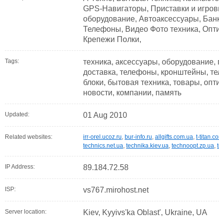
GPS-Навигаторы, Приставки и игров
оборудование, Автоаксессуары, Бан
Телефоны, Видео Фото техника, Опт
Крепежи Полки,
Tags:
техника, аксессуары, оборудование,
доставка, телефоны, кронштейны, те
блоки, бытовая техника, товары, опт
новости, компании, память
Updated:
01 Aug 2010
Related websites:
irr-orel.ucoz.ru
,
bur-info.ru
,
allgifts.com.ua
,
t-titan.c
technics.net.ua
,
technika.kiev.ua
,
technoopt.zp.ua
,
IP Address:
89.184.72.58
ISP:
vs767.mirohost.net
Server location:
Kiev, Kyyivs'ka Oblast', Ukraine, UA