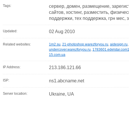
Tags:
сервер, домен, размещение, зарегис
сайтов, хостинг, разместить, физичес
поддержки, тех поддержка, грн мес, з
Updated:
02 Aug 2010
Related websites:
1m2.su
,
21-photoshop.warezforyou.ru
,
aidesign.ru
undercover.warezforyou.ru
,
1783601.edelstar.com1
15.com.ua
IP Address:
213.186.121.66
ISP:
ns1.abcname.net
Server location:
Ukraine, UA