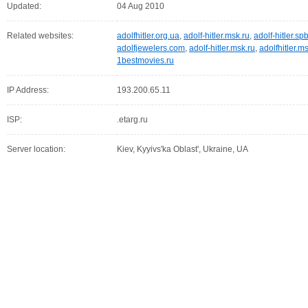
Updated:
04 Aug 2010
Related websites:
adolfhitler.org.ua
,
adolf-hitler.msk.ru
,
adolf-hitler.sp
adolfjewelers.com
,
adolf-hitler.msk.ru
,
adolfhitler.m
1bestmovies.ru
IP Address:
193.200.65.11
ISP:
.etarg.ru
Server location:
Kiev, Kyyivs'ka Oblast', Ukraine, UA