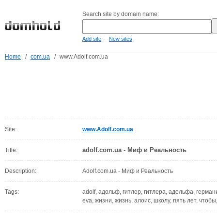
Search site by domain name:
-
Add site
New sites
Home
/
com.ua
/
www.Adolf.com.ua
Site:
www.Adolf.com.ua
adolf.com.ua - Миф и Реальность
Title:
Description:
Adolf.com.ua - Миф и Реальность
Tags:
adolf, адольф, гитлер, гитлера, адольфа, герман
eva, жизни, жизнь, алоис, школу, пять лет, чтобы