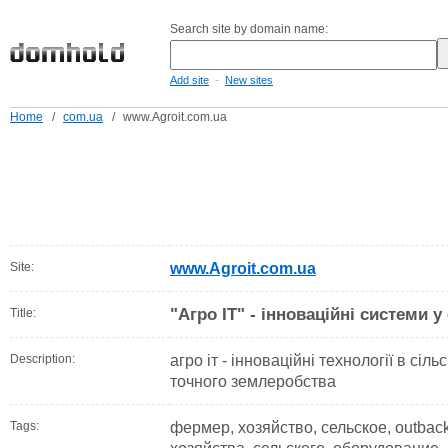
Search site by domain name:
-
Add site
New sites
Home
/
com.ua
/
www.Agroit.com.ua
Site:
www.Agroit.com.ua
"Агро ІТ" - інноваційні системи 
Title:
Description:
агро іт - інноваційні технології в сіл
точного землеробства
Tags:
фермер, хозяйство, сельское, outbac