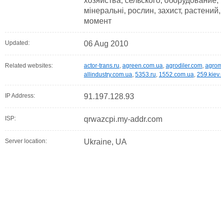
хозяйства, сельского, оборудование,
мінеральні, рослин, захист, растени
момент
Updated:
06 Aug 2010
Related websites:
actor-trans.ru
,
agreen.com.ua
,
agrodiler.com
,
agro
allindustry.com.ua
,
5353.ru
,
1552.com.ua
,
259.kiev
IP Address:
91.197.128.93
ISP:
qrwazcpi.my-addr.com
Server location:
Ukraine, UA