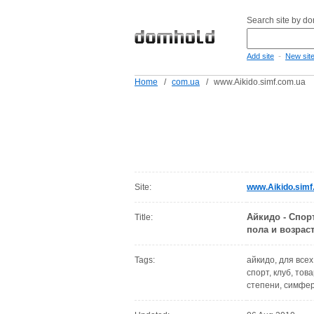
Search site by d
-
Add site
New sit
Home
/
com.ua
/
www.Aikido.simf.com.ua
Site:
www.Aikido.simf
Айкидо - Спор
Title:
пола и возрас
Tags:
айкидо, для все
спорт, клуб, тов
степени, симфе