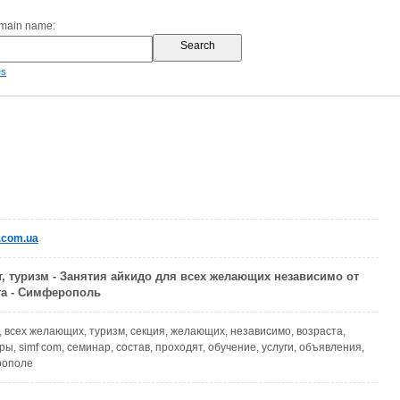
omain name:
es
.com.ua
т, туризм - Занятия айкидо для всех желающих независимо от
та - Симферополь
х, всех желающих, туризм, секция, желающих, независимо, возраста,
ары, simf com, семинар, состав, проходят, обучение, услуги, объявления,
рополе