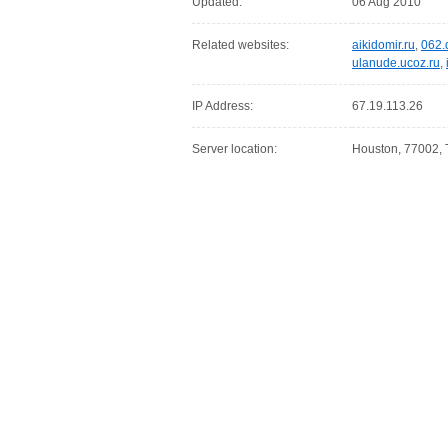
Updated:
06 Aug 2010
Related websites:
aikidomir.ru
,
062.
ulanude.ucoz.ru
,
IP Address:
67.19.113.26
Server location:
Houston, 77002, 