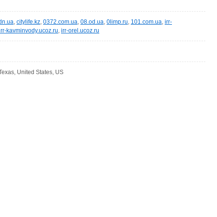
dn.ua
,
citylife.kz
,
0372.com.ua
,
08.od.ua
,
0limp.ru
,
101.com.ua
,
irr-
irr-kavminvody.ucoz.ru
,
irr-orel.ucoz.ru
Texas, United States, US