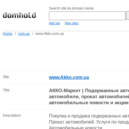
Search site by domain name:
-
Add site
New sites
Home
/
com.ua
/
www.Akko.com.ua
Site:
www.Akko.com.ua
АККО-Маркет | Подержанные ав
Title:
автомобили, прокат автомобилей
автомобильные новости и акции
Description:
Покупка и продажа подержанных ав
Прокат автомобилей. Услуги по про
Автомобильные новости.