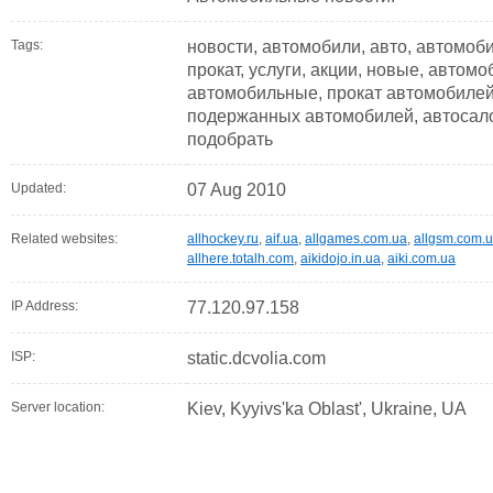
Tags:
новости, автомобили, авто, автомоб
прокат, услуги, акции, новые, автом
автомобильные, прокат автомобиле
подержанных автомобилей, автосало
подобрать
Updated:
07 Aug 2010
Related websites:
allhockey.ru
,
aif.ua
,
allgames.com.ua
,
allgsm.com.
allhere.totalh.com
,
aikidojo.in.ua
,
aiki.com.ua
IP Address:
77.120.97.158
ISP:
static.dcvolia.com
Server location:
Kiev, Kyyivs'ka Oblast', Ukraine, UA