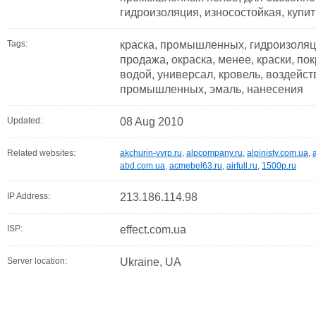
гидроизоляция, износостойкая, купит
Tags:
краска, промышленных, гидроизоляци
продажа, окраска, менее, краски, пок
водой, универсал, кровель, воздейст
промышленных, эмаль, нанесения
Updated:
08 Aug 2010
Related websites:
akchurin-vvrp.ru
,
alpcompany.ru
,
alpinisty.com.ua
,
abd.com.ua
,
acmebel63.ru
,
airfull.ru
,
1500p.ru
IP Address:
213.186.114.98
ISP:
effect.com.ua
Server location:
Ukraine, UA