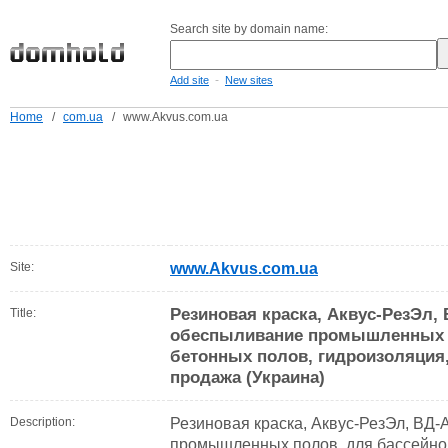
Search site by domain name:
-
Add site
New sites
Home
/
com.ua
/
www.Akvus.com.ua
Site:
www.Akvus.com.ua
Резиновая краска, Аквус-РезЭл, 
Title:
обеспыливание промышленных п
бетонных полов, гидроизоляция,
продажа (Украина)
Description:
Резиновая краска, Аквус-РезЭл, ВД-
промышленных полов, для бассейнов