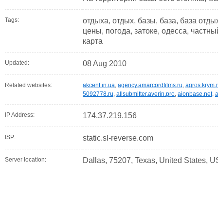
Tags:
отдыха, отдых, базы, база, база отды
цены, погода, затоке, одесса, частны
карта
Updated:
08 Aug 2010
Related websites:
akcent.in.ua
,
agency.amarcordfilms.ru
,
agros.krym.
5092778.ru
,
allsubmitter.averin.pro
,
aionbase.net
,
a
IP Address:
174.37.219.156
ISP:
static.sl-reverse.com
Server location:
Dallas, 75207, Texas, United States, U