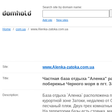
Search site by domain name:
-
Add site
New sites
Home
/
com.ua
/
www.Alenka-zatoka.com.ua
Site:
www.Alenka-zatoka.com.ua
Частная база отдыха "Аленка" р
Title:
побережье Черного моря в пгт. 
Description:
База отдыха `Аленка` расположена п
курортной зоне Затоки, недалеко от
песчаный пляж. Двух-трех комнатны
На территории базы есть стоянка, м