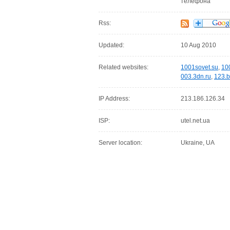
телефона
Rss:
Updated:
10 Aug 2010
Related websites:
1001sovet.su
,
100
003.3dn.ru
,
123.b
IP Address:
213.186.126.34
ISP:
utel.net.ua
Server location:
Ukraine, UA