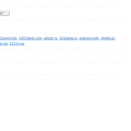
1print.info
,
1001diets.com
,
allgdz.ru
,
101dieta.ru
,
avtorem.info
,
citylife.kz
,
iz.ua
,
123.in.ua