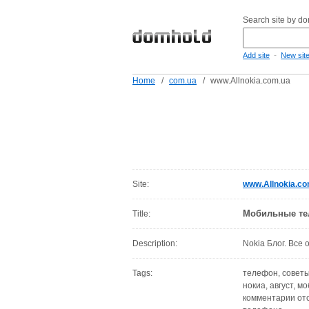
Search site by d
-
Add site
New sit
Home
/
com.ua
/
www.Allnokia.com.ua
Site:
www.Allnokia.co
Мобильные те
Title:
Description:
Nokia Блог. Все 
Tags:
телефон, советы
нокиа, август, 
комментарии отс