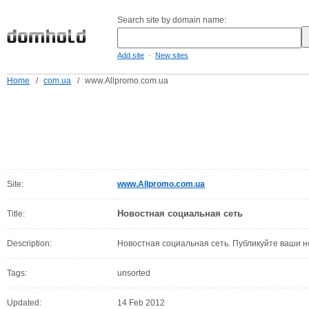
Search site by domain name:
-
Add site
New sites
Home
/
com.ua
/
www.Allpromo.com.ua
Site:
www.Allpromo.com.ua
Новостная социальная сеть
Title:
Description:
Новостная социальная сеть. Публикуйте ваши н
Tags:
unsorted
Updated:
14 Feb 2012