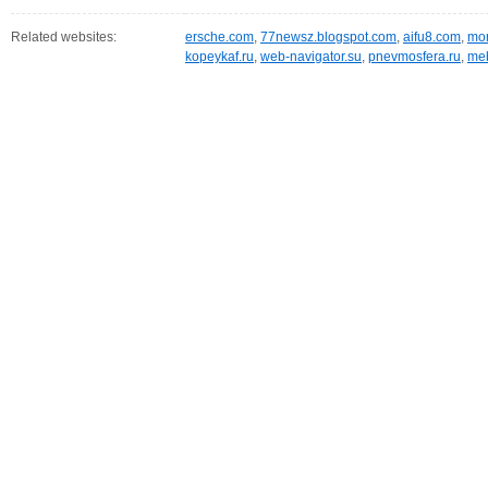
Related websites:
ersche.com
,
77newsz.blogspot.com
,
aifu8.com
,
mor
kopeykaf.ru
,
web-navigator.su
,
pnevmosfera.ru
,
meb