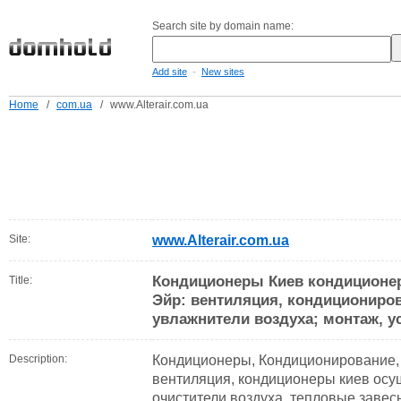
Search site by domain name:
-
Add site
New sites
Home
/
com.ua
/
www.Alterair.com.ua
Site:
www.Alterair.com.ua
Кондиционеры Киев кондиционер
Title:
Эйр: вентиляция, кондициониров
увлажнители воздуха; монтаж, у
Description:
Кондиционеры, Кондиционирование, 
вентиляция, кондиционеры киев осу
очистители воздуха, тепловые завес