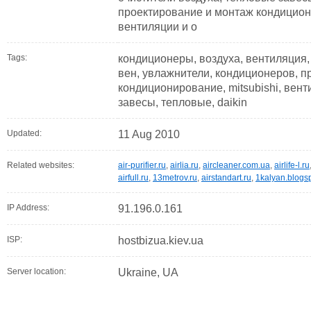
проектирование и монтаж кондиционе
вентиляции и о
Tags:
кондиционеры, воздуха, вентиляция, 
вен, увлажнители, кондиционеров, пр
кондиционирование, mitsubishi, вен
завесы, тепловые, daikin
Updated:
11 Aug 2010
Related websites:
air-purifier.ru
,
airlia.ru
,
aircleaner.com.ua
,
airlife-l.ru
airfull.ru
,
13metrov.ru
,
airstandart.ru
,
1kalyan.blogs
IP Address:
91.196.0.161
ISP:
hostbizua.kiev.ua
Server location:
Ukraine, UA