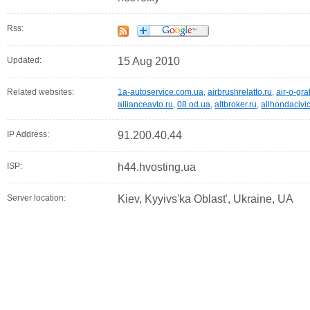
Rss:
Updated:
15 Aug 2010
Related websites:
1a-autoservice.com.ua
,
airbrushrelatto.ru
,
air-o-gra
allianceavto.ru
,
08.od.ua
,
altbroker.ru
,
allhondacivi
IP Address:
91.200.40.44
ISP:
h44.hvosting.ua
Server location:
Kiev, Kyyivs'ka Oblast', Ukraine, UA