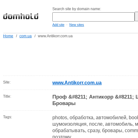
Search site by domain name:
-
Add site
New sites
Home
/
com.ua
/
www.Antikorr.com.ua
Site:
www.Antikorr.com.ua
Проф &#8211; Антикорр &#8211;
Title:
Бровары
Tags:
photos, обработка, автомобилей, boo
шумоизоляция, после, автомобиль, ме
обрабатывать, сразу, бровары, comme
поэтому