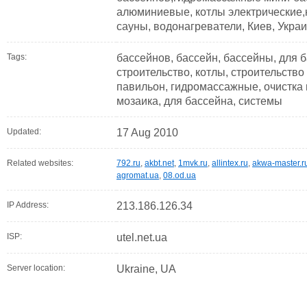
алюминиевые, котлы электрические,
сауны, водонагреватели, Киев, Укра
Tags:
бассейнов, бассейн, бассейны, для б
строительство, котлы, строительство
павильон, гидромассажные, очистка 
мозаика, для бассейна, системы
Updated:
17 Aug 2010
Related websites:
792.ru
,
akbt.net
,
1mvk.ru
,
allintex.ru
,
akwa-master.r
agromat.ua
,
08.od.ua
IP Address:
213.186.126.34
ISP:
utel.net.ua
Server location:
Ukraine, UA