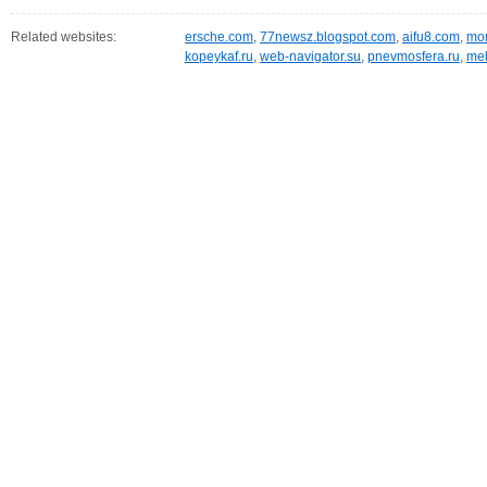
Related websites:
ersche.com
,
77newsz.blogspot.com
,
aifu8.com
,
mor
kopeykaf.ru
,
web-navigator.su
,
pnevmosfera.ru
,
meb