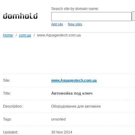
Search site by domain name:
-
Add site
New sites
Home
/
com.ua
/
www.Aquageotech.com.ua
Site:
www.Aquageotech.com.ua
Автомойка под ключ
Title:
Description:
Оборудование для автомоек
Tags:
unsorted
Updated:
30 Nov 2014