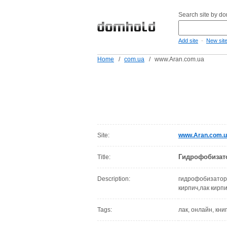
Search site by d
-
Add site
New sit
Home
/
com.ua
/
www.Aran.com.ua
Site:
www.Aran.com.
Гидрофобизато
Title:
Description:
гидрофобизатор
кирпич,лак кирп
Tags:
лак, онлайн, кни