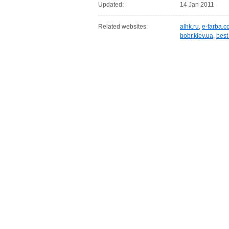
Updated:
14 Jan 2011
Related websites:
alhk.ru
,
e-farba.c
bobr.kiev.ua
,
best