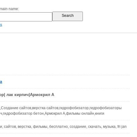
omain name:
es
ua
р| лак кирпич|Армокрил А
,Создание сайтов,верстка сайтов,гидрофобизатор,гидрофобизаторы
ич,гидрофобизатор бетон,Армокрил А,фильмы онлайн,книги
ги, сайтов, верстка, фильмы, бесплатно, создание, скачать, музыка, fri jan