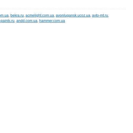
om.ua
,
bekra.ru
,
acmelight.com.ua
,
avonlugansk.ucoz.ua
,
avto-mt.ru
,
-paints.ru
,
andd.com.ua
,
hammer.com.ua