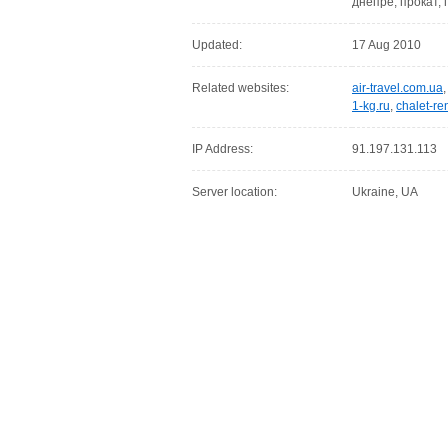
днепре, прокат, 
Updated:
17 Aug 2010
Related websites:
air-travel.com.ua
1-kg.ru
,
chalet-re
IP Address:
91.197.131.113
Server location:
Ukraine, UA