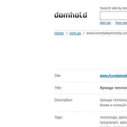
Search site by d
-
Add site
New sit
Home
/
com.ua
/
www.Arendateplohoda.co
Site:
www.Arendatepl
Аренда теплох
Title:
Description:
Аренда теплоход
Киева и полный к
Tags:
теплохода, аренд
предлагает, аре