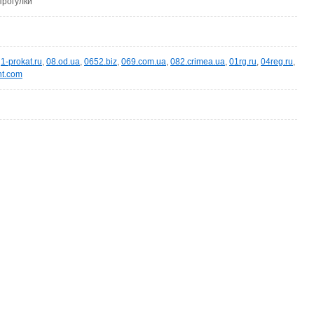
прогулки
,
1-prokat.ru
,
08.od.ua
,
0652.biz
,
069.com.ua
,
082.crimea.ua
,
01rg.ru
,
04reg.ru
,
nt.com