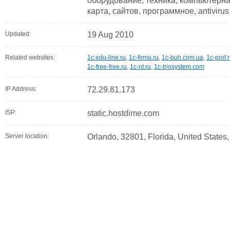
оборудование, техника, компьютерная
карта, сайтов, программное, antivirus
Updated:
19 Aug 2010
Related websites:
1c.edu-line.ru
,
1c-firma.ru
,
1c-buh.com.ua
,
1c-prof.
1c-free-free.ru
,
1c-nt.ru
,
1c-triosystem.com
IP Address:
72.29.81.173
ISP:
static.hostdime.com
Server location:
Orlando, 32801, Florida, United States