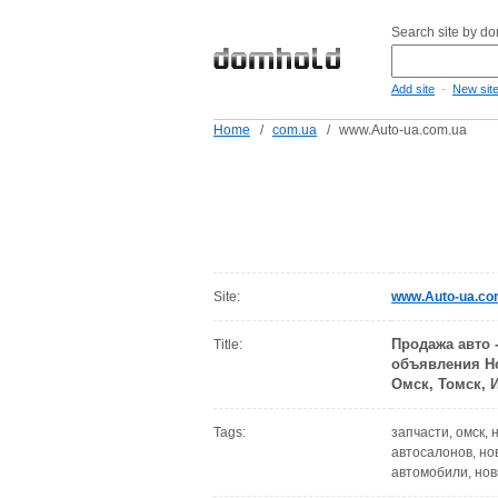
Search site by d
-
Add site
New sit
Home
/
com.ua
/
www.Auto-ua.com.ua
Site:
www.Auto-ua.co
Продажа авто 
Title:
объявления Но
Омск, Томск, И
Tags:
запчасти, омск,
автосалонов, нов
автомобили, нов