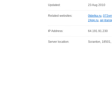
Updated:
23 Aug 2010
Related websites:
0tdelka.ru
,
072vrn
24qp.ru
,
air-trans
IP Address:
64.191.91.230
Server location:
Scranton, 18501,