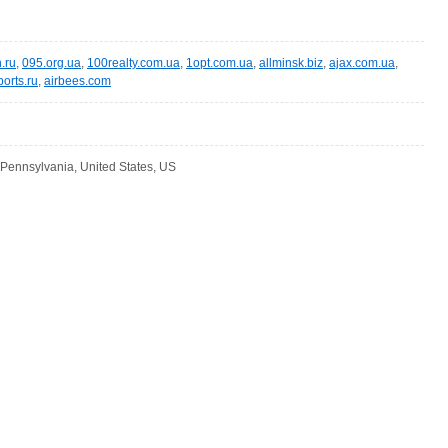
.ru
,
095.org.ua
,
100realty.com.ua
,
1opt.com.ua
,
allminsk.biz
,
ajax.com.ua
,
ports.ru
,
airbees.com
 Pennsylvania, United States, US