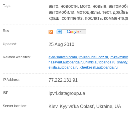
Tags:
авто, новости, мото, новые, автомоби
автомобили, мотоциклы, тест, драйвы
краш, comments, послать, комментар
Rss:
Updated:
25 Aug 2010
Related websites:
avto-souvenir.com
,
irr-ulanude.ucoz.ru
,
irr-kavminv
hasavurt.autobariga.ru
,
himki.autobariga.ru
,
shahty
elista.autobariga.ru
,
cherkessk.autobariga.ru
IP Address:
77.222.131.91
ISP:
ipv4.datagroup.ua
Server location:
Kiev, Kyyivs'ka Oblast', Ukraine, UA