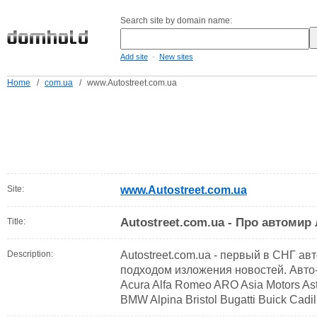
Search site by domain name:
-
Add site
New sites
Home
/
com.ua
/
www.Autostreet.com.ua
Site:
www.Autostreet.com.ua
Autostreet.com.ua - Про автомир 
Title:
Description:
Autostreet.com.ua - первый в СНГ а
подходом изложения новостей. Авто
Acura Alfa Romeo ARO Asia Motors Asto
BMW Alpina Bristol Bugatti Buick Cadi