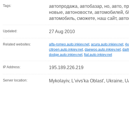
Tags:
автопродажа, автобазар, но, авто, п
новые, автоновости, автомобилей, б
автомобиль, сможете, наш сайт, авто
Updated:
27 Aug 2010
Related websites:
alfa-romeo.auto.inkiev.net
,
acura.auto.inkiev.net
,
4x
citroen.auto.inkiev.net
,
daewoo.auto.inkiev.net
,
daih
dodge.auto.inkiev.net
,
fiat.auto.inkiev.net
IP Address:
195.189.226.219
Server location:
Mykolayiv, L'vivs'ka Oblast', Ukraine, 