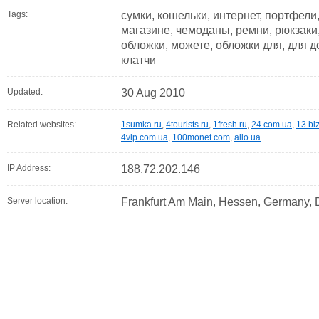
Tags:
сумки, кошельки, интернет, портфели,
магазине, чемоданы, ремни, рюкзаки,
обложки, можете, обложки для, для д
клатчи
Updated:
30 Aug 2010
Related websites:
1sumka.ru
,
4tourists.ru
,
1fresh.ru
,
24.com.ua
,
13.bi
4vip.com.ua
,
100monet.com
,
allo.ua
IP Address:
188.72.202.146
Server location:
Frankfurt Am Main, Hessen, Germany,