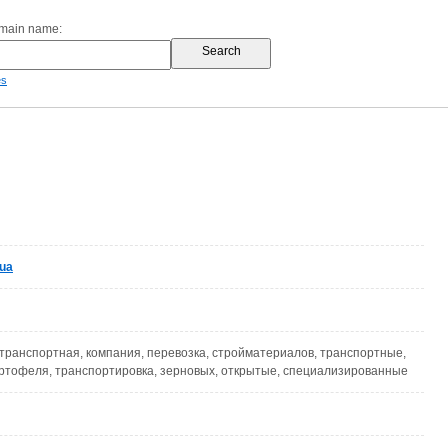
omain name:
es
ua
 транспортная, компания, перевозка, стройматериалов, транспортные,
картофеля, транспортировка, зерновых, открытые, специализированные