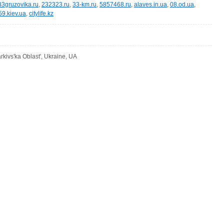
33gruzovika.ru
,
232323.ru
,
33-km.ru
,
5857468.ru
,
alaves.in.ua
,
08.od.ua
,
59.kiev.ua
,
citylife.kz
rkivs'ka Oblast', Ukraine, UA