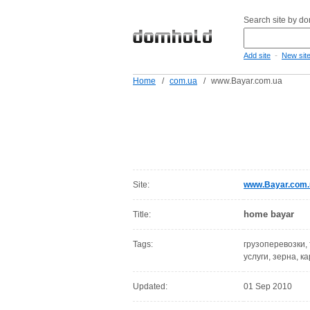
Search site by d
-
Add site
New sit
Home
/
com.ua
/
www.Bayar.com.ua
Site:
www.Bayar.com.
home bayar
Title:
Tags:
грузоперевозки,
услуги, зерна, 
Updated:
01 Sep 2010