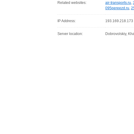
Related websites:
air-transports.ru
,
095pereezd.ru
,
2
IP Address:
193.169.218.173
Server location:
Dobrovolskiy, Kha