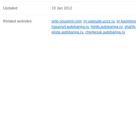
Updated:
10 Jan 2012
Related websites:
avto-souvenir.com
,
irr-ulanude.ucoz.ru
,
irr-kavminv
hasavurt.autobariga.ru
,
himki.autobariga.ru
,
shahty
elista.autobariga.ru
,
cherkessk.autobariga.ru