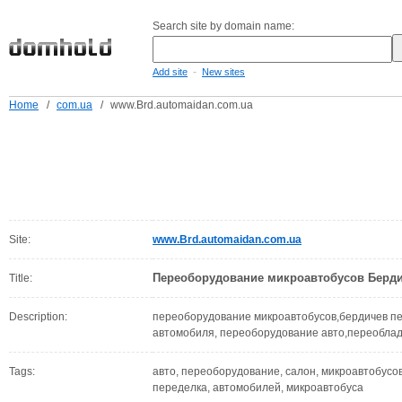
Search site by domain name:
-
Add site
New sites
Home
/
com.ua
/
www.Brd.automaidan.com.ua
Site:
www.Brd.automaidan.com.ua
Переоборудование микроавтобусов Берди
Title:
Description:
переоборудование микроавтобусов,бердичев п
автомобиля, переоборудование авто,переоблад
Tags:
авто, переоборудование, салон, микроавтобусов
переделка, автомобилей, микроавтобуса