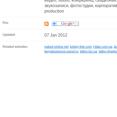
видео, studio, конференц, свадебная,
звукозаписи, фотостудии, корпоратив
production
Rss:
Updated:
07 Jan 2012
Related websites:
naked-online.net
,
turkey-foto.com
,
t-titan.com.ua
,
ta
tanyabulanova.narod.ru
,
tattoo.biz.ua
,
tattoo.khark