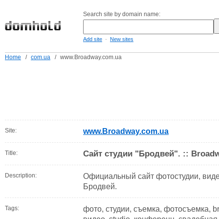
Search site by domain name:
-
Add site
New sites
Home
/
com.ua
/
www.Broadway.com.ua
Site:
www.Broadway.com.ua
Сайт студии "Бродвей". :: Broadw
Title:
Description:
Официальный сайт фотостудии, виде
Бродвей.
Tags:
фото, студии, съемка, фотосъемка, br