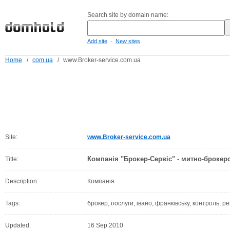
Search site by domain name:
-
Add site
New sites
Home
/
com.ua
/
www.Broker-service.com.ua
Site:
www.Broker-service.com.ua
Компанія "Брокер-Сервіс" - митно-брокерс
Title:
Description:
Компанія
Tags:
брокер, послуги, івано, франківську, контроль, ре
Updated:
16 Sep 2010