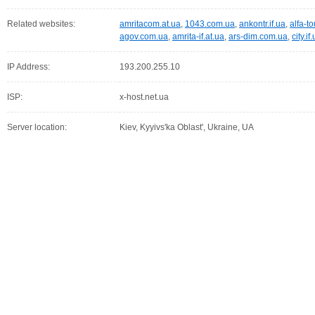
Related websites:
amritacom.at.ua
,
1043.com.ua
,
ankontr.if.ua
,
alfa-t
agov.com.ua
,
amrita-if.at.ua
,
ars-dim.com.ua
,
city.if
IP Address:
193.200.255.10
ISP:
x-host.net.ua
Server location:
Kiev, Kyyivs'ka Oblast', Ukraine, UA