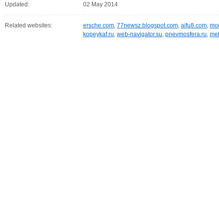
Updated:
02 May 2014
Related websites:
ersche.com
,
77newsz.blogspot.com
,
aifu8.com
,
mor
kopeykaf.ru
,
web-navigator.su
,
pnevmosfera.ru
,
meb