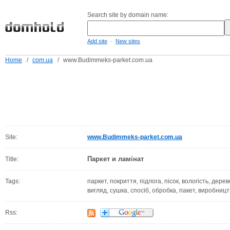
Search site by domain name:
-
Add site
New sites
Home
/
com.ua
/
www.Budimmeks-parket.com.ua
Site:
www.Budimmeks-parket.com.ua
Паркет и ламінат
Title:
Tags:
паркет, покриття, підлога, пісок, вологість, дере
вигляд, сушка, спосіб, обробка, пакет, виробницт
Rss: