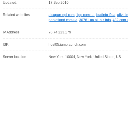
Updated:
17 Sep 2010
Related websites:
alsapan-epi.com
,
1pp.com.ua
,
budinfo.if.ua
,
alive.i
parketland.com.ua
,
30781.ua.all-biz.info
,
482.com.
IP Address:
76.74.223.179
ISP:
host05.jumplaunch.com
Server location:
New York, 10004, New York, United States, US