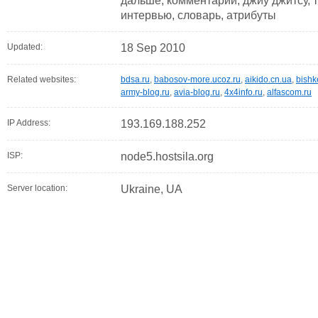
дальше, комментарии, джиу джитсу, т
интервью, словарь, атрибуты
Updated:
18 Sep 2010
Related websites:
bdsa.ru
,
babosov-more.ucoz.ru
,
aikido.cn.ua
,
bishk
army-blog.ru
,
avia-blog.ru
,
4x4info.ru
,
alfascom.ru
IP Address:
193.169.188.252
ISP:
node5.hostsila.org
Server location:
Ukraine, UA