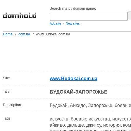
Search site by domain name:
-
Add site
New sites
Home
/
com.ua
/
www.Budokai.com.ua
Site:
www.Budokai.com.ua
БУДОКАЙ-ЗАПОРОЖЬЕ
Title:
Description:
Будокай, Айкидо, Запорожье, боевые
Tags:
искусств, боевые искусства, искусст
айкидо, дальше, джитсу, история, ко