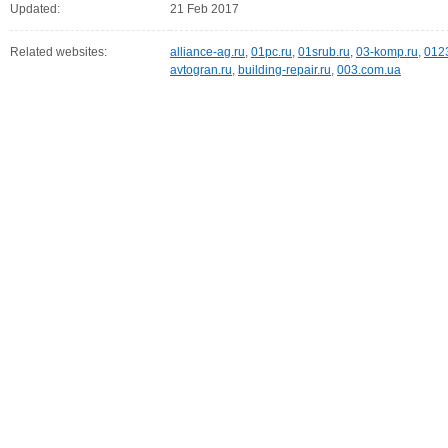
Updated:
21 Feb 2017
Related websites:
alliance-ag.ru
,
01pc.ru
,
01srub.ru
,
03-komp.ru
,
012
avtogran.ru
,
building-repair.ru
,
003.com.ua