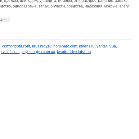
и, одежды, для, одежду, защита, гигиены, это, распространение, запаха,
едство, одноразовые, запах, области, средства, надежная, мокрые, влагу
m
,
comfortdom.com
,
brusstroy.ru
,
nominal-t.com
,
klirens.ru
,
yantar.in.ua
,
,
kvrsoft.com
,
psyhologiya.com.ua
,
kvadrodrive.lutsk.ua