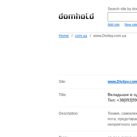
Search site by d
-
Add site
New sit
Home
/
com.ua
/
www.Divitay.com.ua
Site:
www.Divitay.com
Вкладыши в од
Title:
Тел: +38(093)59
Description:
Тонкие, самокле
пота, предотвр
неприятного зап