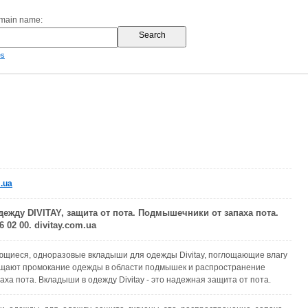
omain name:
es
.ua
ежду DIVITAY, защита от пота. Подмышечники от запаха пота.
6 02 00. divitay.com.ua
ющиеся, одноразовые вкладыши для одежды Divitay, поглощающие влагу
ащают промокание одежды в области подмышек и распространение
аха пота. Вкладыши в одежду Divitay - это надежная защита от пота.