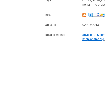
Tags:
от, под, вкладыш
неприятного, ср
Rss:
Updated:
02 Nov 2013
Related websites:
anycoolsumy.co
knopkabablo.org