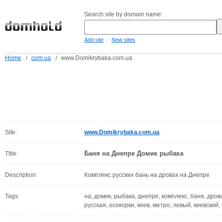
Search site by domain name:
-
Add site
New sites
Home
/
com.ua
/
www.Domikrybaka.com.ua
Site:
www.Domikrybaka.com.ua
Баня на Днепре Домик рыбака
Title:
Description:
Комплекс русских бань на дровах на Днепре
Tags:
на, домик, рыбака, днепре, комплекс, баня, дровах
русская, осокорки, киев, метро, левый, киевский,