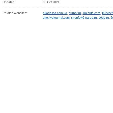
Updated:
03 Oct 2021
Related websites:
allodessa.com.ua
,
burbot.ru
,
1minuta.com
,
102vech
che.livejournal.com
,
sironfow5.narod.ru
,
16do.ru
,
5