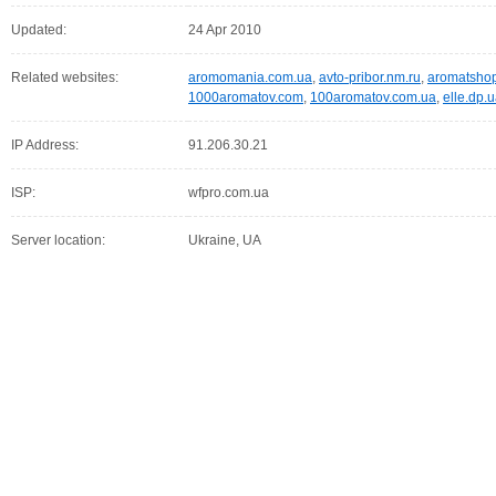
Updated:
24 Apr 2010
Related websites:
aromomania.com.ua
,
avto-pribor.nm.ru
,
aromatsho
1000aromatov.com
,
100aromatov.com.ua
,
elle.dp.
IP Address:
91.206.30.21
ISP:
wfpro.com.ua
Server location:
Ukraine, UA