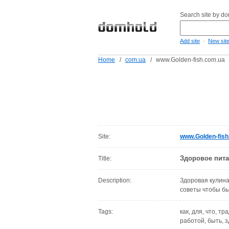
Search site by d
-
Add site
New sit
Home
/
com.ua
/
www.Golden-fish.com.ua
Site:
www.Golden-fish
Здоровое пита
Title:
Description:
Здоровая кулина
советы чтобы бы
Tags:
как, для, что, т
работой, быть, з