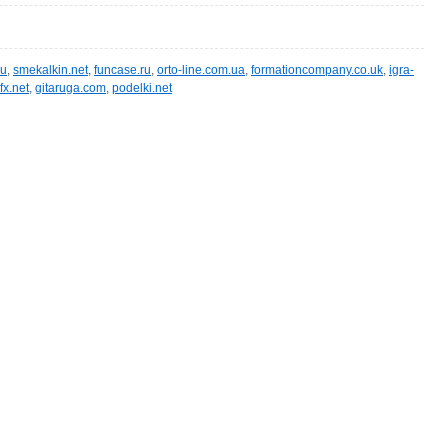
ru
,
smekalkin.net
,
funcase.ru
,
orto-line.com.ua
,
formationcompany.co.uk
,
igra-
fx.net
,
gitaruga.com
,
podelki.net