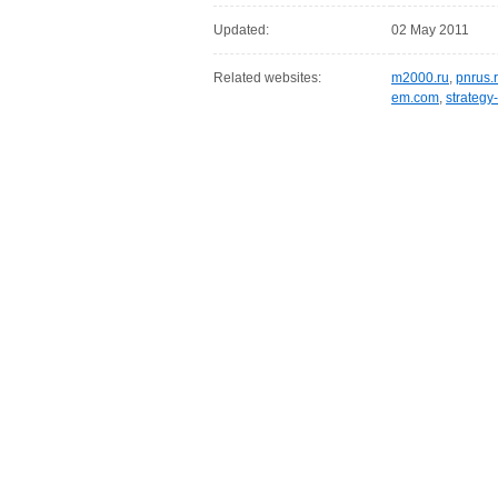
Updated:
02 May 2011
Related websites:
m2000.ru
,
pnrus.
em.com
,
strategy-