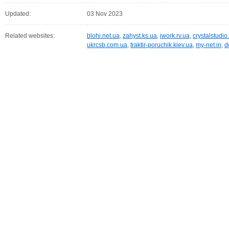
Updated:
03 Nov 2023
Related websites:
blohi.net.ua
,
zahyst.ks.ua
,
iwork.rv.ua
,
crystalstudio.
ukrcsb.com.ua
,
traktir-poruchik.kiev.ua
,
my-net.in
,
d