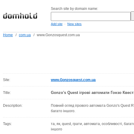
Search site by domain name:
-
Add site
New sites
Home
/
com.ua
/
www.Gonzosquest.com.ua
Site:
www.Gonzosquest.com.ua
Gonzo's Quest ігрові автомати Гонзо Квест:
Title:
Description:
Повний огляд ігрового автомата Gonzo's Quest RT
багато іншого.
Tags:
та, як, quest, грати, автомата, особливості, багат
іншого