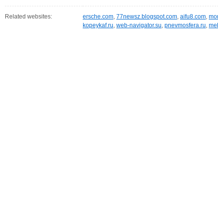
Related websites:
ersche.com
,
77newsz.blogspot.com
,
aifu8.com
,
mor
kopeykaf.ru
,
web-navigator.su
,
pnevmosfera.ru
,
meb