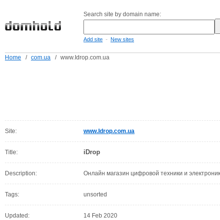
Search site by domain name:
-
Add site
New sites
Home
/
com.ua
/
www.Idrop.com.ua
Site:
www.Idrop.com.ua
iDrop
Title:
Description:
Онлайн магазин цифровой техники и электрони
Tags:
unsorted
Updated:
14 Feb 2020