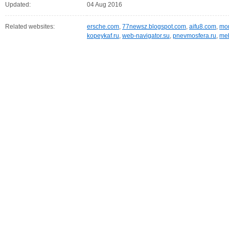
Updated:
04 Aug 2016
Related websites:
ersche.com
,
77newsz.blogspot.com
,
aifu8.com
,
mor
kopeykaf.ru
,
web-navigator.su
,
pnevmosfera.ru
,
meb