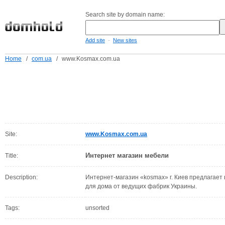
Search site by domain name:
-
Add site
New sites
Home
/
com.ua
/
www.Kosmax.com.ua
Site:
www.Kosmax.com.ua
Интернет магазин мебели
Title:
Description:
Интернет-магазин «kosmax» г. Киев предлагает
для дома от ведущих фабрик Украины.
Tags:
unsorted