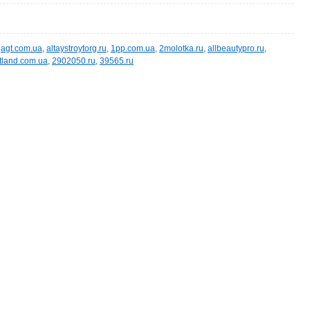
,
agt.com.ua
,
altaystroytorg.ru
,
1pp.com.ua
,
2molotka.ru
,
allbeautypro.ru
,
tland.com.ua
,
2902050.ru
,
39565.ru