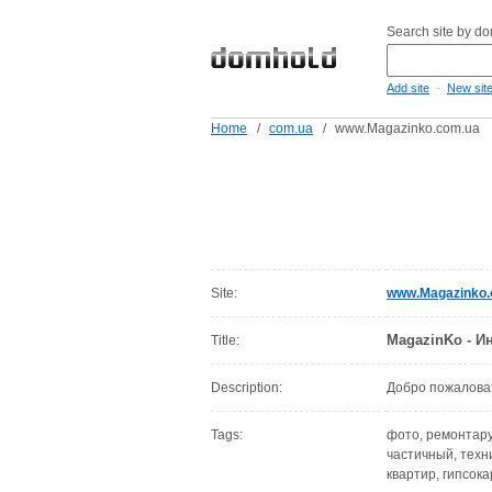
Search site by d
-
Add site
New sit
Home
/
com.ua
/
www.Magazinko.com.ua
Site:
www.Magazinko.
MagazinKo - И
Title:
Description:
Добро пожаловат
Tags:
фото, ремонтару,
частичный, техни
квартир, гипсок