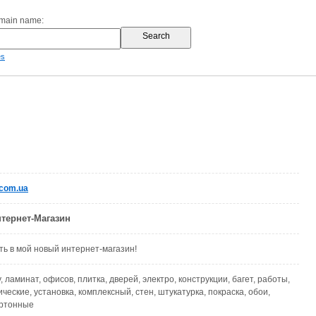
omain name:
es
com.ua
нтернет-Магазин
ь в мой новый интернет-магазин!
 ламинат, офисов, плитка, дверей, электро, конструкции, багет, работы,
ческие, установка, комплексный, стен, штукатурка, покраска, обои,
артонные