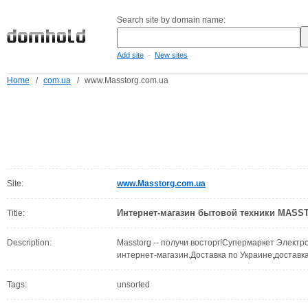
Search site by domain name:
-
Add site
New sites
Home
/
com.ua
/
www.Masstorg.com.ua
Site:
www.Masstorg.com.ua
Интернет-магазин бытовой техники MAS
Title:
Description:
Masstorg -- получи восторг!Супермаркет Элект
интернет-магазин.Доставка по Украине,доставка
Tags:
unsorted