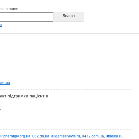
omain name:
es
om.ua
ект підтримки пацієнтів
и
utchernigiv.org.ua
,
062.dn.ua
,
allgamesnews.ru
,
0472.com.ua
,
0tdelka.ru
,