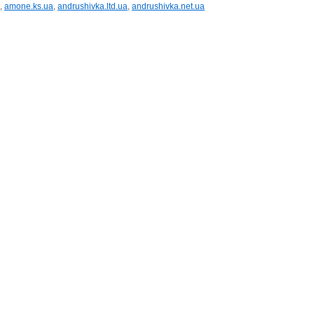
,
amone.ks.ua
,
andrushivka.ltd.ua
,
andrushivka.net.ua