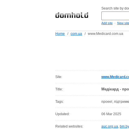
Search site by d
-
Add site
New sit
Home
/
com.ua
/
www.Medicard.com.ua
Site:
www.Medicard.c
Медікард - про
Title:
Tags:
проект, підтримк
Updated:
06 Mar 2025
Related websites:
auc.org.ua
,
bm.by