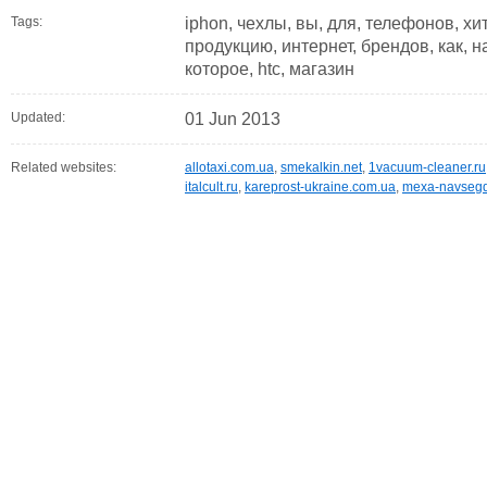
Tags:
iphon, чехлы, вы, для, телефонов, хи
продукцию, интернет, брендов, как, н
которое, htc, магазин
Updated:
01 Jun 2013
Related websites:
allotaxi.com.ua
,
smekalkin.net
,
1vacuum-cleaner.ru
italcult.ru
,
kareprost-ukraine.com.ua
,
mexa-navsegd