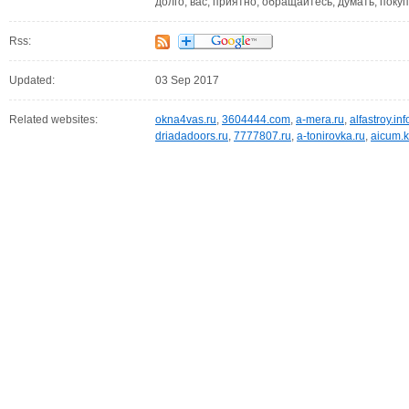
долго, вас, приятно, обращайтесь, думать, покуп
Rss:
Updated:
03 Sep 2017
Related websites:
okna4vas.ru
,
3604444.com
,
a-mera.ru
,
alfastroy.inf
driadadoors.ru
,
7777807.ru
,
a-tonirovka.ru
,
aicum.k