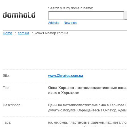
Search site by domain name:
-
Add site
New sites
Home
/
com.ua
/
www.Oknatop.com.ua
Site:
www.Oknatop.com.ua
Окна Харьков - металлопластиковые окна
Title:
окна в Харькове
Description:
Цены на металлопластиковые окна в Харькове В
думать о покупке. Обращайтесь в Oknatop, ждем
Tags:
на, не, окна, пластиковые, харьков, пвх, металл