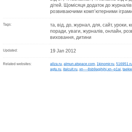
дітей. Щомісяця додаток до журналів 
розвиваючими комп’ютерними іграми,
Tags:
та, від, до, журнал, для, сайт, уроки,
поради, уваги, журналів, онлайн, розви
виховання, дитини
Updated:
19 Jan 2012
Related websites:
allza.ru
,
almun.atspace.com
,
1kinomir.ru
,
516951.r
agtu.ru
,
italcult.ru
,
xn----8sb9agjhjhj.xn--p1ai
,
taekw