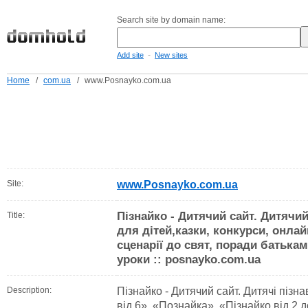
Search site by domain name:
-
Add site
New sites
Home
/
com.ua
/
www.Posnayko.com.ua
Site:
www.Posnayko.com.ua
Пізнайко - Дитячий сайт. Дитячий
Title:
для дітей,казки, конкурси, онлай
сценарії до свят, поради батькам
уроки :: posnayko.com.ua
Description:
Пізнайко - Дитячий сайт. Дитячі пізн
від 6», «Познайка», «Пізнайко від 2 